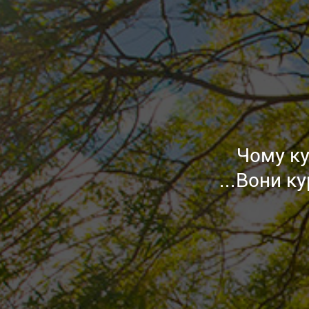
Чому ку
...Вони к