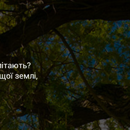
літають?
щої землі,